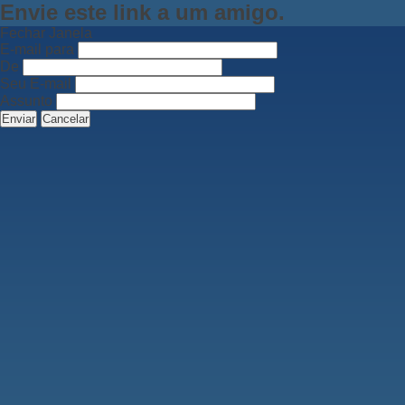
Envie este link a um amigo.
Fechar Janela
E-mail para
De
Seu E-mail
Assunto
Enviar
Cancelar