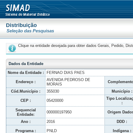
Distribuição
Seleção das Pesquisas
Clique na entidade desejada para obter dados Gerais, Pedido, Dis
Dados da Entidade
Nome da Entidade :
FERNAO DIAS PAES
AVENIDA PEDROSO DE
Endereço :
Complemento
MORAIS
Cód.Município :
355030
Município :
Tipo Localiza
CEP :
05420000
:
Sequencial
000000197950
Origem Dados
Entidade:
Ano :
2016
DDD :
Programa :
PNLD
Indígena :