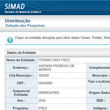
Distribuição
Seleção das Pesquisas
Clique na entidade desejada para obter dados Gerais, Pedido, Dis
Dados da Entidade
Nome da Entidade :
FERNAO DIAS PAES
AVENIDA PEDROSO DE
Endereço :
Complemento
MORAIS
Cód.Município :
355030
Município :
Tipo Localiza
CEP :
05420000
:
Sequencial
000000197950
Origem Dados
Entidade:
Ano :
2016
DDD :
Programa :
PNLD
Indígena :