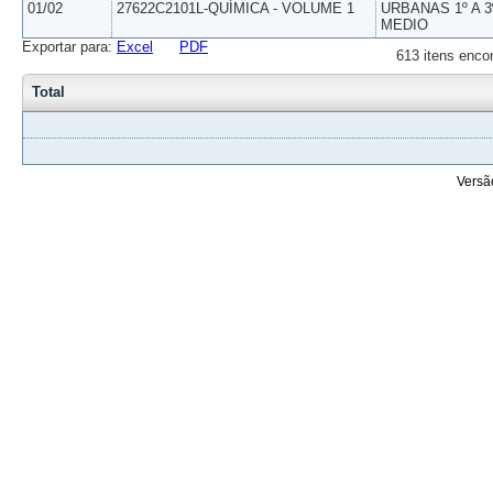
01/02
27622C2101L-QUÍMICA - VOLUME 1
URBANAS 1º A 3
MEDIO
Exportar para:
Excel
PDF
613 itens enco
Total
Versã