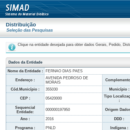
Distribuição
Seleção das Pesquisas
Clique na entidade desejada para obter dados Gerais, Pedido, Dis
Dados da Entidade
Nome da Entidade :
FERNAO DIAS PAES
AVENIDA PEDROSO DE
Endereço :
Complemento
MORAIS
Cód.Município :
355030
Município :
Tipo Localiza
CEP :
05420000
:
Sequencial
000000197950
Origem Dados
Entidade:
Ano :
2016
DDD :
Programa :
PNLD
Indígena :