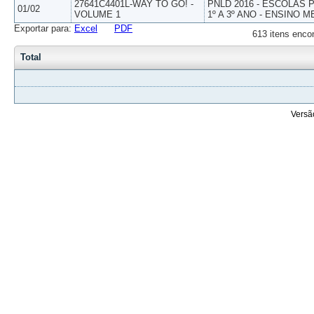
27641C4401L-WAY TO GO! -
PNLD 2016 - ESCOLAS
01/02
VOLUME 1
1º A 3º ANO - ENSINO M
Exportar para:
Excel
PDF
613 itens enco
Total
Versã