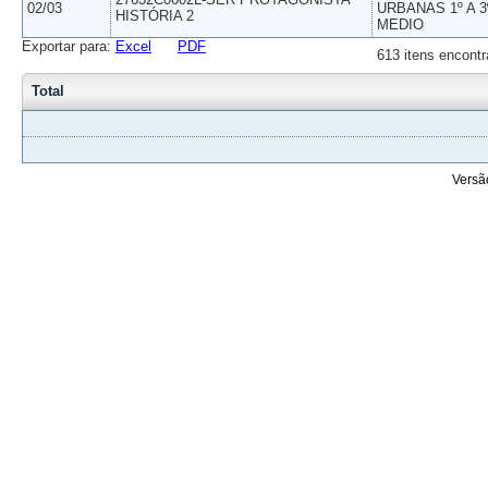
02/03
URBANAS 1º A 3
HISTÓRIA 2
MEDIO
Exportar para:
Excel
PDF
613 itens encontr
Total
Versã