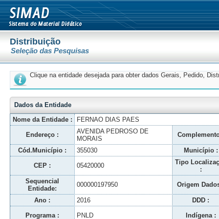
Distribuição
Seleção das Pesquisas
Clique na entidade desejada para obter dados Gerais, Pedido, Dis
Dados da Entidade
Nome da Entidade :
FERNAO DIAS PAES
AVENIDA PEDROSO DE
Endereço :
Complemento
MORAIS
Cód.Município :
355030
Município :
Tipo Localiza
CEP :
05420000
:
Sequencial
000000197950
Origem Dados
Entidade:
Ano :
2016
DDD :
Programa :
PNLD
Indígena :