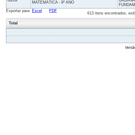
08/09
URBANAS
MATEMÁTICA - 9º ANO
FUNDAM
Exportar para:
Excel
PDF
613 itens encontrados, exi
Total
Versã