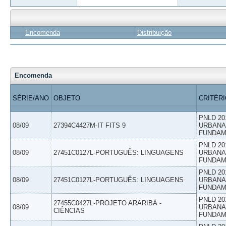
Encomenda
Distribuição
Encomenda
SÉRIE/ANO
OBJETO
CRITÉR
PNLD 20
08/09
27394C4427M-IT FITS 9
URBANAS
FUNDAM
PNLD 20
08/09
27451C0127L-PORTUGUÊS: LINGUAGENS
URBANAS
FUNDAM
PNLD 20
08/09
27451C0127L-PORTUGUÊS: LINGUAGENS
URBANAS
FUNDAM
PNLD 20
27455C0427L-PROJETO ARARIBÁ -
08/09
URBANAS
CIÊNCIAS
FUNDAM