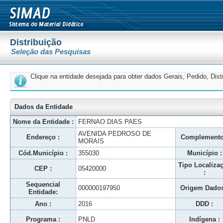
Distribuição
Seleção das Pesquisas
Clique na entidade desejada para obter dados Gerais, Pedido, Dis
Dados da Entidade
Nome da Entidade :
FERNAO DIAS PAES
AVENIDA PEDROSO DE
Endereço :
Complemento
MORAIS
Cód.Município :
355030
Município :
Tipo Localiza
CEP :
05420000
:
Sequencial
000000197950
Origem Dados
Entidade:
Ano :
2016
DDD :
Programa :
PNLD
Indígena :