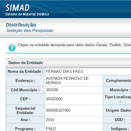
Distribuição
Seleção das Pesquisas
Clique na entidade desejada para obter dados Gerais, Pedido, Dis
Dados da Entidade
Nome da Entidade :
FERNAO DIAS PAES
AVENIDA PEDROSO DE
Endereço :
Complemento
MORAIS
Cód.Município :
355030
Município :
Tipo Localiza
CEP :
05420000
:
Sequencial
000000197950
Origem Dados
Entidade:
Ano :
2016
DDD :
Programa :
PNLD
Indígena :