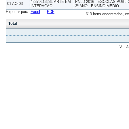
42379L1328L-ARTE EM
PNLD 2016 - ESCOLAS PUBLI
01 AO 03
INTERAÇÃO
3º ANO - ENSINO MEDIO
Exportar para:
Excel
PDF
613 itens encontrados, ex
Total
Versã