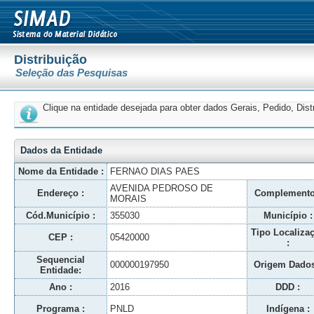
Distribuição
Seleção das Pesquisas
Clique na entidade desejada para obter dados Gerais, Pedido, Dis
Dados da Entidade
Nome da Entidade :
FERNAO DIAS PAES
AVENIDA PEDROSO DE
Endereço :
Complemento
MORAIS
Cód.Município :
355030
Município :
Tipo Localiza
CEP :
05420000
:
Sequencial
000000197950
Origem Dados
Entidade:
Ano :
2016
DDD :
Programa :
PNLD
Indígena :