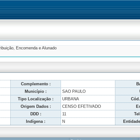
tribuição, Encomenda e Alunado
Complemento :
Ba
Município :
SAO PAULO
Tipo Localização :
URBANA
Cód.
Origem Dados :
CENSO EFETIVADO
Es
DDD :
11
Tel
Indígena :
N
Entidade