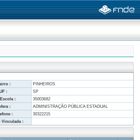
irro :
PINHEIROS
UF :
SP
Escola :
35003682
fera :
ADMINISTRAÇÃO PÚBLICA ESTADUAL
efone :
30322215
 Vinculada :