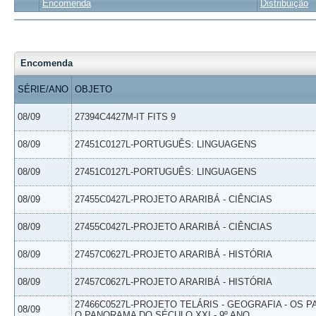
Encomenda
Distribuição
Encomenda
SÉRIE/ANO
OBJETO
08/09
27394C4427M-IT FITS 9
08/09
27451C0127L-PORTUGUÊS: LINGUAGENS
08/09
27451C0127L-PORTUGUÊS: LINGUAGENS
08/09
27455C0427L-PROJETO ARARIBÁ - CIÊNCIAS
08/09
27455C0427L-PROJETO ARARIBÁ - CIÊNCIAS
08/09
27457C0627L-PROJETO ARARIBÁ - HISTÓRIA
08/09
27457C0627L-PROJETO ARARIBÁ - HISTÓRIA
27466C0527L-PROJETO TELÁRIS - GEOGRAFIA - OS 
08/09
O PANORAMA DO SÉCULO XXI - 9º ANO