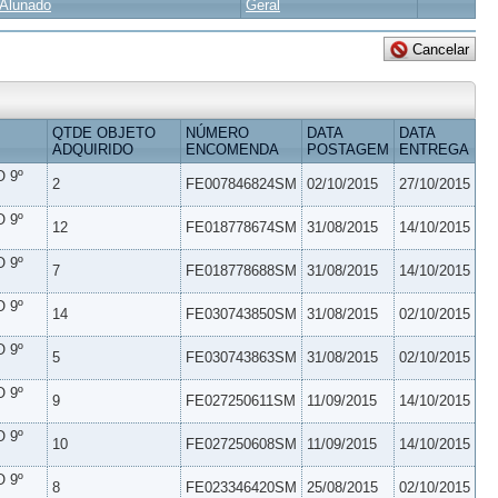
Alunado
Geral
QTDE OBJETO
NÚMERO
DATA
DATA
ADQUIRIDO
ENCOMENDA
POSTAGEM
ENTREGA
 9º
2
FE007846824SM
02/10/2015
27/10/2015
 9º
12
FE018778674SM
31/08/2015
14/10/2015
 9º
7
FE018778688SM
31/08/2015
14/10/2015
 9º
14
FE030743850SM
31/08/2015
02/10/2015
 9º
5
FE030743863SM
31/08/2015
02/10/2015
 9º
9
FE027250611SM
11/09/2015
14/10/2015
 9º
10
FE027250608SM
11/09/2015
14/10/2015
 9º
8
FE023346420SM
25/08/2015
02/10/2015