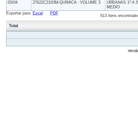
03/04
27622C2103M-QUÍMICA - VOLUME 3
URBANAS 1º A 3
MEDIO
Exportar para:
Excel
PDF
613 itens encontrado
Total
Versã