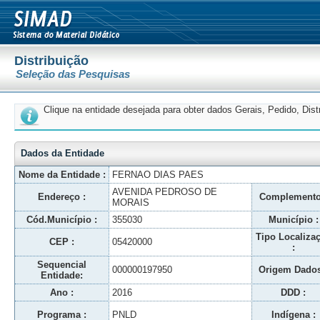
Distribuição
Seleção das Pesquisas
Clique na entidade desejada para obter dados Gerais, Pedido, Dis
Dados da Entidade
Nome da Entidade :
FERNAO DIAS PAES
AVENIDA PEDROSO DE
Endereço :
Complemento
MORAIS
Cód.Município :
355030
Município :
Tipo Localiza
CEP :
05420000
:
Sequencial
000000197950
Origem Dados
Entidade:
Ano :
2016
DDD :
Programa :
PNLD
Indígena :