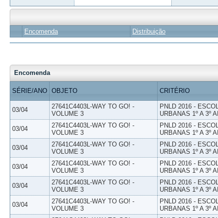
Encomenda
Distribuição
Encomenda
SÉRIE/ANO
OBJETO
CRITÉRIO
27641C4403L-WAY TO GO! -
PNLD 2016 - ESCO
03/04
VOLUME 3
URBANAS 1º A 3º 
27641C4403L-WAY TO GO! -
PNLD 2016 - ESCO
03/04
VOLUME 3
URBANAS 1º A 3º 
27641C4403L-WAY TO GO! -
PNLD 2016 - ESCO
03/04
VOLUME 3
URBANAS 1º A 3º 
27641C4403L-WAY TO GO! -
PNLD 2016 - ESCO
03/04
VOLUME 3
URBANAS 1º A 3º 
27641C4403L-WAY TO GO! -
PNLD 2016 - ESCO
03/04
VOLUME 3
URBANAS 1º A 3º 
27641C4403L-WAY TO GO! -
PNLD 2016 - ESCO
03/04
VOLUME 3
URBANAS 1º A 3º 