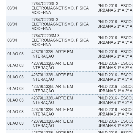
27647C2203L-3 -
PNLD 2016 - ESCO
03/04
ELETROMAGNETISMO, FÍSICA
URBANAS 1º A 3º 
MODERNA
27647C2203L-3 -
PNLD 2016 - ESCO
03/04
ELETROMAGNETISMO, FÍSICA
URBANAS 1º A 3º 
MODERNA
27647C2203M-3 -
PNLD 2016 - ESCO
03/04
ELETROMAGNETISMO, FÍSICA
URBANAS 1º A 3º 
MODERNA
42379L1328L-ARTE EM
PNLD 2016 - ESCO
01 AO 03
INTERAÇÃO
URBANAS 1º A 3º 
42379L1328L-ARTE EM
PNLD 2016 - ESCO
01 AO 03
INTERAÇÃO
URBANAS 1º A 3º 
42379L1328L-ARTE EM
PNLD 2016 - ESCO
01 AO 03
INTERAÇÃO
URBANAS 1º A 3º 
42379L1328L-ARTE EM
PNLD 2016 - ESCO
01 AO 03
INTERAÇÃO
URBANAS 1º A 3º 
42379L1328L-ARTE EM
PNLD 2016 - ESCO
01 AO 03
INTERAÇÃO
URBANAS 1º A 3º 
42379L1328L-ARTE EM
PNLD 2016 - ESCO
01 AO 03
INTERAÇÃO
URBANAS 1º A 3º 
42379L1328L-ARTE EM
PNLD 2016 - ESCO
01 AO 03
INTERAÇÃO
URBANAS 1º A 3º 
42379L1328L-ARTE EM
PNLD 2016 - ESCO