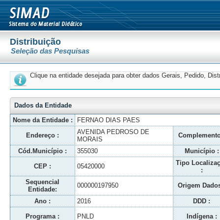
Distribuição
Seleção das Pesquisas
Clique na entidade desejada para obter dados Gerais, Pedido, Dis
Dados da Entidade
Nome da Entidade :
FERNAO DIAS PAES
AVENIDA PEDROSO DE
Endereço :
Complemento
MORAIS
Cód.Município :
355030
Município :
Tipo Localiza
CEP :
05420000
:
Sequencial
000000197950
Origem Dados
Entidade:
Ano :
2016
DDD :
Programa :
PNLD
Indígena :