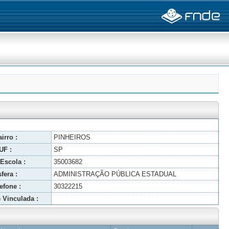
irro :
PINHEIROS
UF :
SP
Escola :
35003682
fera :
ADMINISTRAÇÃO PÚBLICA ESTADUAL
efone :
30322215
 Vinculada :