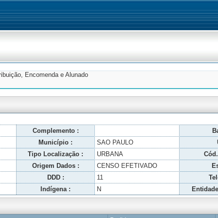
tribuição, Encomenda e Alunado
Complemento :
Ba
Município :
SAO PAULO
Tipo Localização :
URBANA
Cód.
Origem Dados :
CENSO EFETIVADO
Es
DDD :
11
Tel
Indígena :
N
Entidade