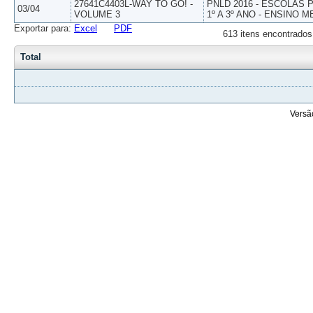
27641C4403L-WAY TO GO! -
PNLD 2016 - ESCOLAS
03/04
VOLUME 3
1º A 3º ANO - ENSINO M
Exportar para:
Excel
PDF
613 itens encontrados
Total
Versã