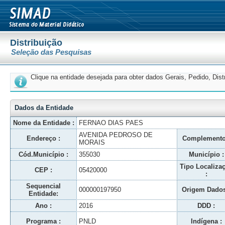
Distribuição
Seleção das Pesquisas
Clique na entidade desejada para obter dados Gerais, Pedido, Dis
Dados da Entidade
Nome da Entidade :
FERNAO DIAS PAES
AVENIDA PEDROSO DE
Endereço :
Complemento
MORAIS
Cód.Município :
355030
Município :
Tipo Localiza
CEP :
05420000
:
Sequencial
000000197950
Origem Dados
Entidade:
Ano :
2016
DDD :
Programa :
PNLD
Indígena :