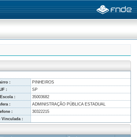
irro :
PINHEIROS
UF :
SP
Escola :
35003682
fera :
ADMINISTRAÇÃO PÚBLICA ESTADUAL
efone :
30322215
 Vinculada :