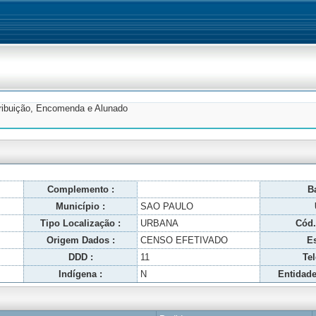
tribuição, Encomenda e Alunado
Complemento :
Ba
Município :
SAO PAULO
Tipo Localização :
URBANA
Cód.
Origem Dados :
CENSO EFETIVADO
Es
DDD :
11
Tel
Indígena :
N
Entidade