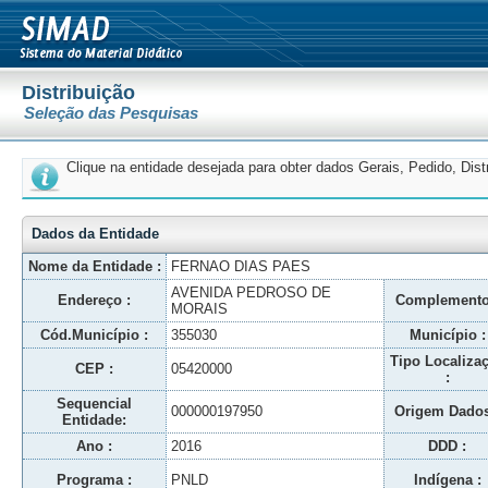
Distribuição
Seleção das Pesquisas
Clique na entidade desejada para obter dados Gerais, Pedido, Dis
Dados da Entidade
Nome da Entidade :
FERNAO DIAS PAES
AVENIDA PEDROSO DE
Endereço :
Complemento
MORAIS
Cód.Município :
355030
Município :
Tipo Localiza
CEP :
05420000
:
Sequencial
000000197950
Origem Dados
Entidade:
Ano :
2016
DDD :
Programa :
PNLD
Indígena :