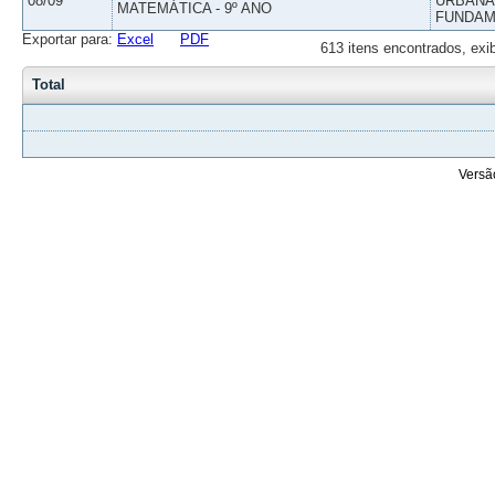
08/09
URBANAS
MATEMÁTICA - 9º ANO
FUNDAM
Exportar para:
Excel
PDF
613 itens encontrados, exi
Total
Versã