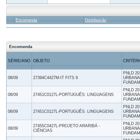
Encomenda
Distribuição
Encomenda
SÉRIE/ANO
OBJETO
CRITÉR
PNLD 20
08/09
27394C4427M-IT FITS 9
URBANAS
FUNDAM
PNLD 20
08/09
27451C0127L-PORTUGUÊS: LINGUAGENS
URBANAS
FUNDAM
PNLD 20
08/09
27451C0127L-PORTUGUÊS: LINGUAGENS
URBANAS
FUNDAM
PNLD 20
27455C0427L-PROJETO ARARIBÁ -
08/09
URBANAS
CIÊNCIAS
FUNDAM