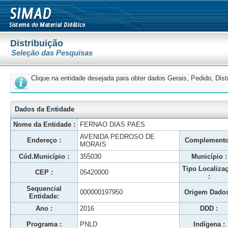
Distribuição
Seleção das Pesquisas
Clique na entidade desejada para obter dados Gerais, Pedido, Dis
Dados da Entidade
Nome da Entidade :
FERNAO DIAS PAES
AVENIDA PEDROSO DE
Endereço :
Complemento
MORAIS
Cód.Município :
355030
Município :
Tipo Localiza
CEP :
05420000
:
Sequencial
000000197950
Origem Dados
Entidade:
Ano :
2016
DDD :
Programa :
PNLD
Indígena :