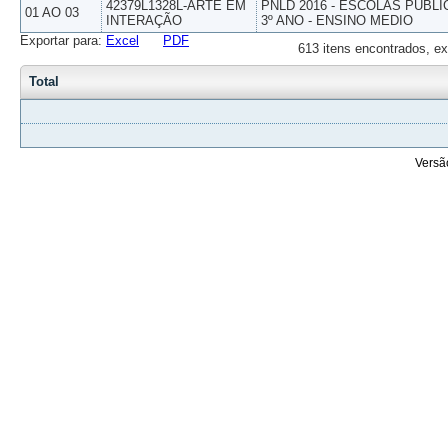
42379L1328L-ARTE EM
PNLD 2016 - ESCOLAS PUBLI
01 AO 03
INTERAÇÃO
3º ANO - ENSINO MEDIO
Exportar para:
Excel
PDF
613 itens encontrados, ex
Total
Versã