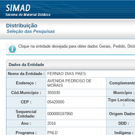
Distribuição
Seleção das Pesquisas
Clique na entidade desejada para obter dados Gerais, Pedido, Dis
Dados da Entidade
Nome da Entidade :
FERNAO DIAS PAES
AVENIDA PEDROSO DE
Endereço :
Complemento
MORAIS
Cód.Município :
355030
Município :
Tipo Localiza
CEP :
05420000
:
Sequencial
000000197950
Origem Dados
Entidade:
Ano :
2016
DDD :
Programa :
PNLD
Indígena :