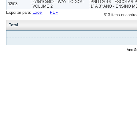
27641C4402L-WAY TO GO! -
PNLD 2016 - ESCOLAS
02/03
VOLUME 2
1º A 3º ANO - ENSINO M
Exportar para:
Excel
PDF
613 itens encontra
Total
Versã