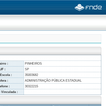
irro :
PINHEIROS
UF :
SP
Escola :
35003682
fera :
ADMINISTRAÇÃO PÚBLICA ESTADUAL
efone :
30322215
 Vinculada :