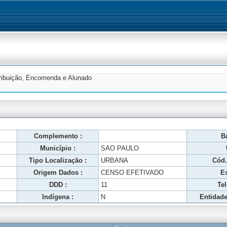
tribuição, Encomenda e Alunado
Complemento :
Ba
Município :
SAO PAULO
Tipo Localização :
URBANA
Cód.
Origem Dados :
CENSO EFETIVADO
Es
DDD :
11
Tel
Indígena :
N
Entidade