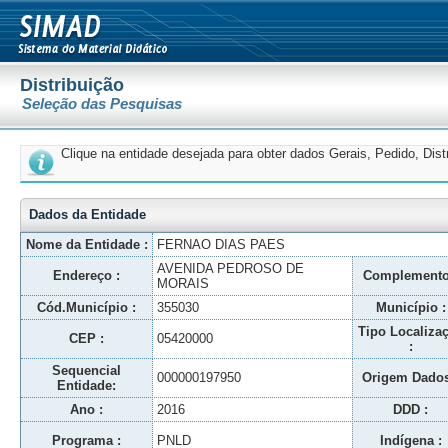
Distribuição
Seleção das Pesquisas
Clique na entidade desejada para obter dados Gerais, Pedido, Dis
Dados da Entidade
Nome da Entidade :
FERNAO DIAS PAES
AVENIDA PEDROSO DE
Endereço :
Complemento
MORAIS
Cód.Município :
355030
Município :
Tipo Localiza
CEP :
05420000
:
Sequencial
000000197950
Origem Dados
Entidade:
Ano :
2016
DDD :
Programa :
PNLD
Indígena :