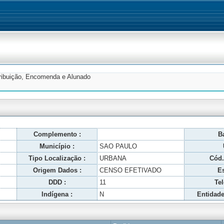
tribuição, Encomenda e Alunado
Complemento :
Ba
Município :
SAO PAULO
Tipo Localização :
URBANA
Cód.
Origem Dados :
CENSO EFETIVADO
Es
DDD :
11
Tel
Indígena :
N
Entidade