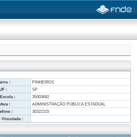
irro :
PINHEIROS
UF :
SP
Escola :
35003682
fera :
ADMINISTRAÇÃO PÚBLICA ESTADUAL
efone :
30322215
 Vinculada :