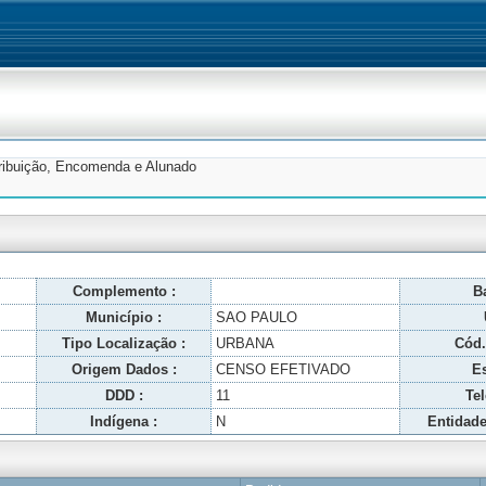
tribuição, Encomenda e Alunado
Complemento :
Ba
Município :
SAO PAULO
Tipo Localização :
URBANA
Cód.
Origem Dados :
CENSO EFETIVADO
Es
DDD :
11
Tel
Indígena :
N
Entidade