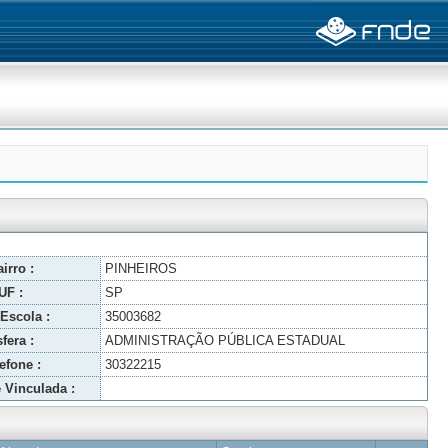
irro :
PINHEIROS
UF :
SP
Escola :
35003682
fera :
ADMINISTRAÇÃO PÚBLICA ESTADUAL
efone :
30322215
 Vinculada :