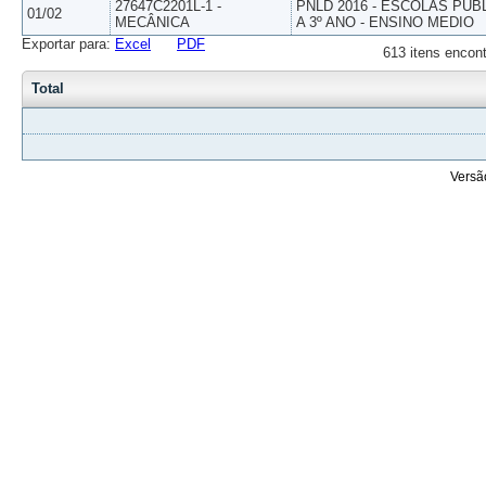
27647C2201L-1 -
PNLD 2016 - ESCOLAS PUB
01/02
MECÂNICA
A 3º ANO - ENSINO MEDIO
Exportar para:
Excel
PDF
613 itens encont
Total
Versã