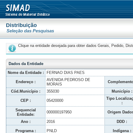
Distribuição
Seleção das Pesquisas
Clique na entidade desejada para obter dados Gerais, Pedido, Dis
Dados da Entidade
Nome da Entidade :
FERNAO DIAS PAES
AVENIDA PEDROSO DE
Endereço :
Complemento
MORAIS
Cód.Município :
355030
Município :
Tipo Localiza
CEP :
05420000
:
Sequencial
000000197950
Origem Dados
Entidade:
Ano :
2016
DDD :
Programa :
PNLD
Indígena :