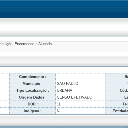
tribuição, Encomenda e Alunado
Complemento :
Ba
Município :
SAO PAULO
Tipo Localização :
URBANA
Cód.
Origem Dados :
CENSO EFETIVADO
Es
DDD :
11
Tel
Indígena :
N
Entidade