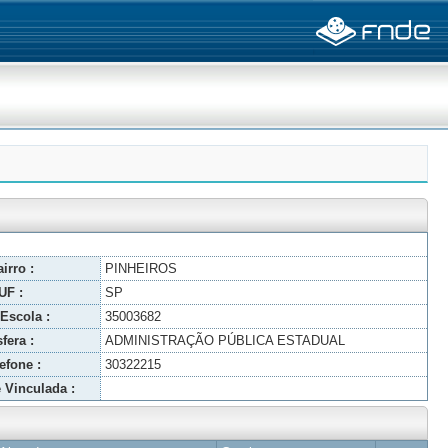
irro :
PINHEIROS
UF :
SP
Escola :
35003682
fera :
ADMINISTRAÇÃO PÚBLICA ESTADUAL
efone :
30322215
 Vinculada :