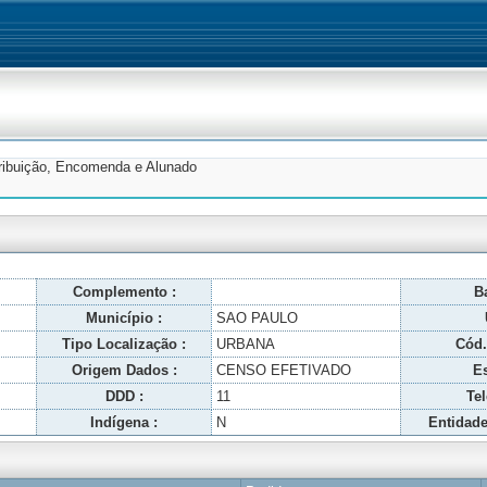
tribuição, Encomenda e Alunado
Complemento :
Ba
Município :
SAO PAULO
Tipo Localização :
URBANA
Cód.
Origem Dados :
CENSO EFETIVADO
Es
DDD :
11
Tel
Indígena :
N
Entidade