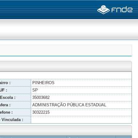
irro :
PINHEIROS
UF :
SP
Escola :
35003682
fera :
ADMINISTRAÇÃO PÚBLICA ESTADUAL
efone :
30322215
 Vinculada :