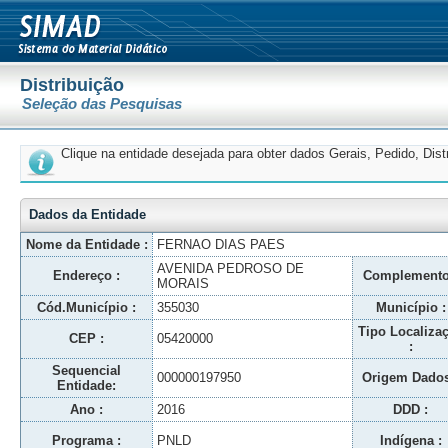
Distribuição
Seleção das Pesquisas
Clique na entidade desejada para obter dados Gerais, Pedido, Dis
Dados da Entidade
Nome da Entidade :
FERNAO DIAS PAES
AVENIDA PEDROSO DE
Endereço :
Complemento
MORAIS
Cód.Município :
355030
Município :
Tipo Localiza
CEP :
05420000
:
Sequencial
000000197950
Origem Dados
Entidade:
Ano :
2016
DDD :
Programa :
PNLD
Indígena :