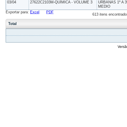
03/04
27622C2103M-QUÍMICA - VOLUME 3
URBANAS 1º A 3
MEDIO
Exportar para:
Excel
PDF
613 itens encontrado
Total
Versã