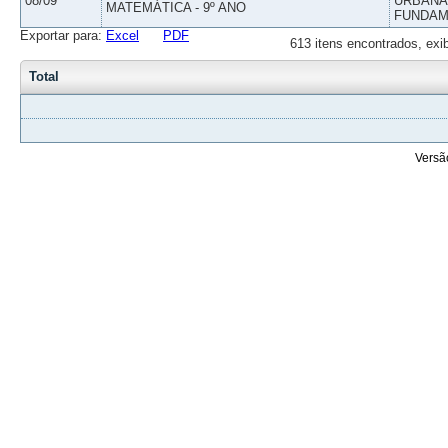
08/09
URBANAS
MATEMÁTICA - 9º ANO
FUNDAM
Exportar para:
Excel
PDF
613 itens encontrados, exi
Total
Versã