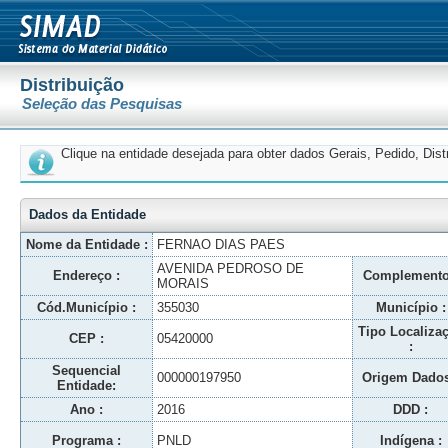
Distribuição
Seleção das Pesquisas
Clique na entidade desejada para obter dados Gerais, Pedido, Dis
Dados da Entidade
Nome da Entidade :
FERNAO DIAS PAES
AVENIDA PEDROSO DE
Endereço :
Complemento
MORAIS
Cód.Município :
355030
Município :
Tipo Localiza
CEP :
05420000
:
Sequencial
000000197950
Origem Dados
Entidade:
Ano :
2016
DDD :
Programa :
PNLD
Indígena :