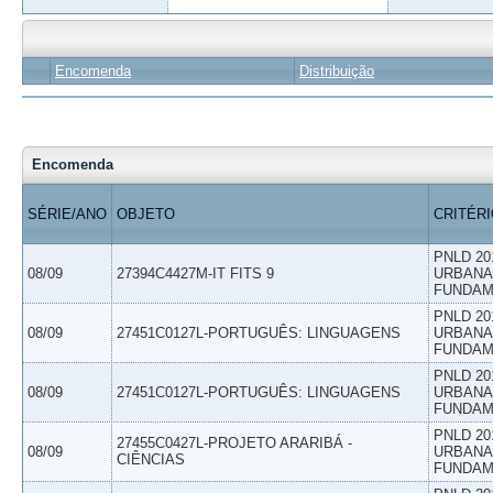
Encomenda
Distribuição
Encomenda
SÉRIE/ANO
OBJETO
CRITÉR
PNLD 20
08/09
27394C4427M-IT FITS 9
URBANAS
FUNDAM
PNLD 20
08/09
27451C0127L-PORTUGUÊS: LINGUAGENS
URBANAS
FUNDAM
PNLD 20
08/09
27451C0127L-PORTUGUÊS: LINGUAGENS
URBANAS
FUNDAM
PNLD 20
27455C0427L-PROJETO ARARIBÁ -
08/09
URBANAS
CIÊNCIAS
FUNDAM