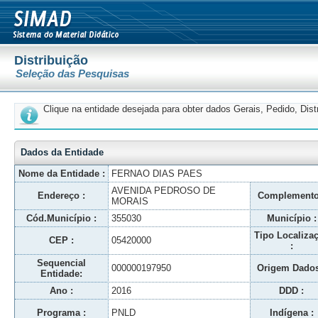
Distribuição
Seleção das Pesquisas
Clique na entidade desejada para obter dados Gerais, Pedido, Dis
Dados da Entidade
Nome da Entidade :
FERNAO DIAS PAES
AVENIDA PEDROSO DE
Endereço :
Complemento
MORAIS
Cód.Município :
355030
Município :
Tipo Localiza
CEP :
05420000
:
Sequencial
000000197950
Origem Dados
Entidade:
Ano :
2016
DDD :
Programa :
PNLD
Indígena :