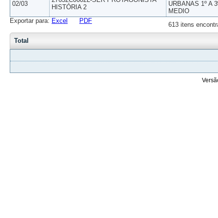
02/03
URBANAS 1º A 3
HISTÓRIA 2
MEDIO
Exportar para:
Excel
PDF
613 itens encontr
Total
Versã