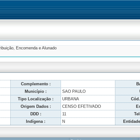
tribuição, Encomenda e Alunado
Complemento :
Ba
Município :
SAO PAULO
Tipo Localização :
URBANA
Cód.
Origem Dados :
CENSO EFETIVADO
Es
DDD :
11
Tel
Indígena :
N
Entidade