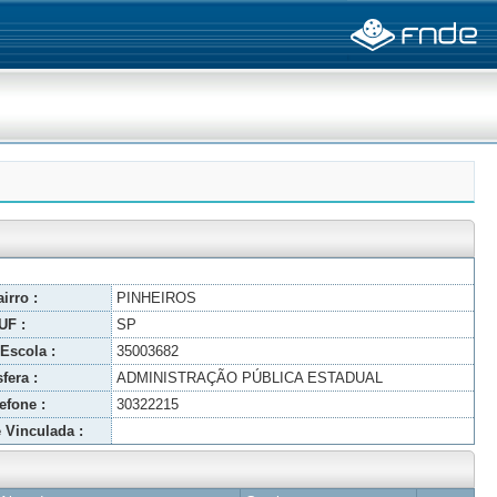
irro :
PINHEIROS
UF :
SP
Escola :
35003682
fera :
ADMINISTRAÇÃO PÚBLICA ESTADUAL
efone :
30322215
 Vinculada :