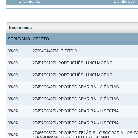
Encomenda
Distribuição
Encomenda
SÉRIE/ANO
OBJETO
08/09
27394C4427M-IT FITS 9
08/09
27451C0127L-PORTUGUÊS: LINGUAGENS
08/09
27451C0127L-PORTUGUÊS: LINGUAGENS
08/09
27455C0427L-PROJETO ARARIBÁ - CIÊNCIAS
08/09
27455C0427L-PROJETO ARARIBÁ - CIÊNCIAS
08/09
27457C0627L-PROJETO ARARIBÁ - HISTÓRIA
08/09
27457C0627L-PROJETO ARARIBÁ - HISTÓRIA
27466C0527L-PROJETO TELÁRIS - GEOGRAFIA - OS 
08/09
O PANORAMA DO SÉCULO XXI - 9º ANO