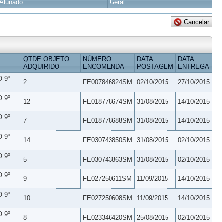
Alunado
Geral
QTDE OBJETO
NÚMERO
DATA
DATA
ADQUIRIDO
ENCOMENDA
POSTAGEM
ENTREGA
 9º
2
FE007846824SM
02/10/2015
27/10/2015
 9º
12
FE018778674SM
31/08/2015
14/10/2015
 9º
7
FE018778688SM
31/08/2015
14/10/2015
 9º
14
FE030743850SM
31/08/2015
02/10/2015
 9º
5
FE030743863SM
31/08/2015
02/10/2015
 9º
9
FE027250611SM
11/09/2015
14/10/2015
 9º
10
FE027250608SM
11/09/2015
14/10/2015
 9º
8
FE023346420SM
25/08/2015
02/10/2015