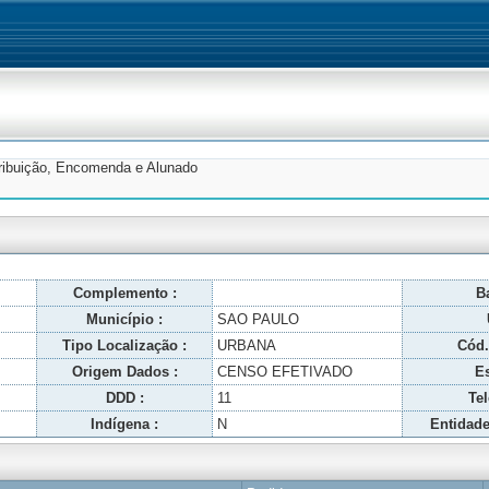
tribuição, Encomenda e Alunado
Complemento :
Ba
Município :
SAO PAULO
Tipo Localização :
URBANA
Cód.
Origem Dados :
CENSO EFETIVADO
Es
DDD :
11
Tel
Indígena :
N
Entidade