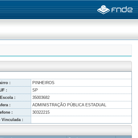
irro :
PINHEIROS
UF :
SP
Escola :
35003682
fera :
ADMINISTRAÇÃO PÚBLICA ESTADUAL
efone :
30322215
 Vinculada :