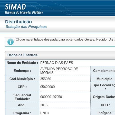
Distribuição
Seleção das Pesquisas
Clique na entidade desejada para obter dados Gerais, Pedido, Dis
Dados da Entidade
Nome da Entidade :
FERNAO DIAS PAES
AVENIDA PEDROSO DE
Endereço :
Complemento
MORAIS
Cód.Município :
355030
Município :
Tipo Localiza
CEP :
05420000
:
Sequencial
000000197950
Origem Dados
Entidade:
Ano :
2016
DDD :
Programa :
PNLD
Indígena :