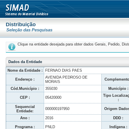
Distribuição
Seleção das Pesquisas
Clique na entidade desejada para obter dados Gerais, Pedido, Dis
Dados da Entidade
Nome da Entidade :
FERNAO DIAS PAES
AVENIDA PEDROSO DE
Endereço :
Complemento
MORAIS
Cód.Município :
355030
Município :
Tipo Localiza
CEP :
05420000
:
Sequencial
000000197950
Origem Dados
Entidade:
Ano :
2016
DDD :
Programa :
PNLD
Indígena :