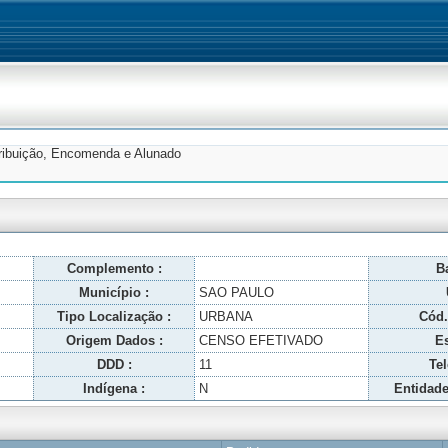
tribuição, Encomenda e Alunado
Complemento :
Ba
Município :
SAO PAULO
Tipo Localização :
URBANA
Cód.
Origem Dados :
CENSO EFETIVADO
Es
DDD :
11
Tel
Indígena :
N
Entidade