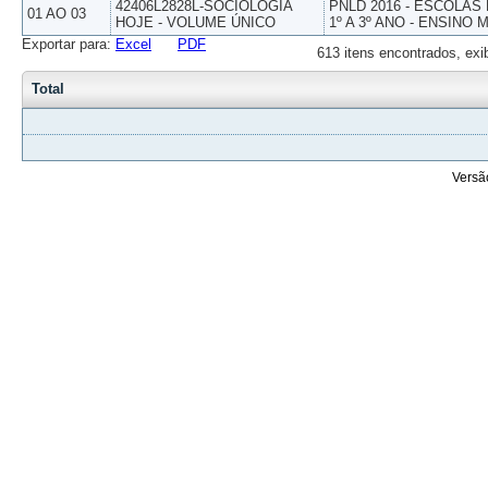
42406L2828L-SOCIOLOGIA
PNLD 2016 - ESCOLAS
01 AO 03
HOJE - VOLUME ÚNICO
1º A 3º ANO - ENSINO 
Exportar para:
Excel
PDF
613 itens encontrados, exi
Total
Versã