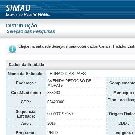
Distribuição
Seleção das Pesquisas
Clique na entidade desejada para obter dados Gerais, Pedido, Dis
Dados da Entidade
Nome da Entidade :
FERNAO DIAS PAES
AVENIDA PEDROSO DE
Endereço :
Complemento
MORAIS
Cód.Município :
355030
Município :
Tipo Localiza
CEP :
05420000
:
Sequencial
000000197950
Origem Dados
Entidade:
Ano :
2016
DDD :
Programa :
PNLD
Indígena :