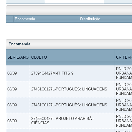
Encomenda
Distribuição
Encomenda
SÉRIE/ANO
OBJETO
CRITÉR
PNLD 20
08/09
27394C4427M-IT FITS 9
URBANAS
FUNDAM
PNLD 20
08/09
27451C0127L-PORTUGUÊS: LINGUAGENS
URBANAS
FUNDAM
PNLD 20
08/09
27451C0127L-PORTUGUÊS: LINGUAGENS
URBANAS
FUNDAM
PNLD 20
27455C0427L-PROJETO ARARIBÁ -
08/09
URBANAS
CIÊNCIAS
FUNDAM