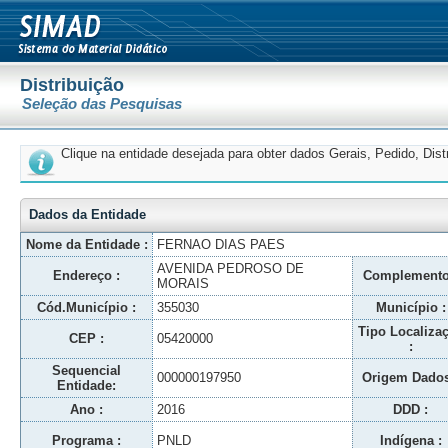
Distribuição
Seleção das Pesquisas
Clique na entidade desejada para obter dados Gerais, Pedido, Dis
Dados da Entidade
Nome da Entidade :
FERNAO DIAS PAES
AVENIDA PEDROSO DE
Endereço :
Complemento
MORAIS
Cód.Município :
355030
Município :
Tipo Localiza
CEP :
05420000
:
Sequencial
000000197950
Origem Dados
Entidade:
Ano :
2016
DDD :
Programa :
PNLD
Indígena :