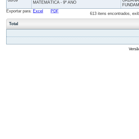
08/09
URBANAS
MATEMÁTICA - 9º ANO
FUNDAM
Exportar para:
Excel
PDF
613 itens encontrados, exi
Total
Versã