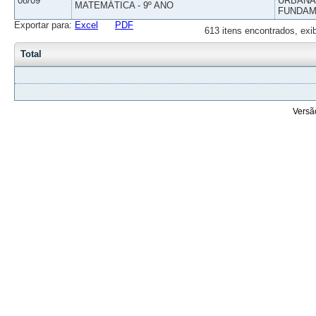
08/09
URBANAS
MATEMÁTICA - 9º ANO
FUNDAM
Exportar para:
Excel
PDF
613 itens encontrados, exi
Total
Versã