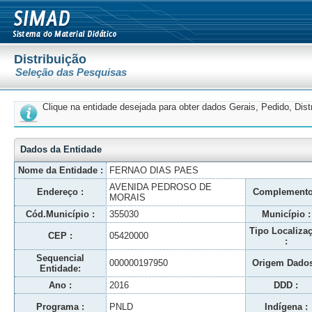
Distribuição
Seleção das Pesquisas
Clique na entidade desejada para obter dados Gerais, Pedido, Dis
Dados da Entidade
Nome da Entidade :
FERNAO DIAS PAES
AVENIDA PEDROSO DE
Endereço :
Complemento
MORAIS
Cód.Município :
355030
Município :
Tipo Localiza
CEP :
05420000
:
Sequencial
000000197950
Origem Dados
Entidade:
Ano :
2016
DDD :
Programa :
PNLD
Indígena :