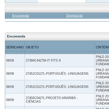
Encomenda
Distribuição
Encomenda
SÉRIE/ANO
OBJETO
CRITÉR
PNLD 20
08/09
27394C4427M-IT FITS 9
URBANAS
FUNDAM
PNLD 20
08/09
27451C0127L-PORTUGUÊS: LINGUAGENS
URBANAS
FUNDAM
PNLD 20
08/09
27451C0127L-PORTUGUÊS: LINGUAGENS
URBANAS
FUNDAM
PNLD 20
27455C0427L-PROJETO ARARIBÁ -
08/09
URBANAS
CIÊNCIAS
FUNDAM