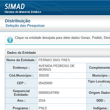
Distribuição
Seleção das Pesquisas
Clique na entidade desejada para obter dados Gerais, Pedido, Dis
Dados da Entidade
Nome da Entidade :
FERNAO DIAS PAES
AVENIDA PEDROSO DE
Endereço :
Complemento
MORAIS
Cód.Município :
355030
Município :
Tipo Localiza
CEP :
05420000
:
Sequencial
000000197950
Origem Dados
Entidade:
Ano :
2016
DDD :
Programa :
PNLD
Indígena :