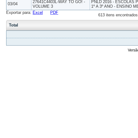
27641C4403L-WAY TO GO! -
PNLD 2016 - ESCOLAS
03/04
VOLUME 3
1º A 3º ANO - ENSINO M
Exportar para:
Excel
PDF
613 itens encontrados
Total
Versã