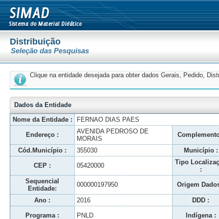
Distribuição
Seleção das Pesquisas
Clique na entidade desejada para obter dados Gerais, Pedido, Dis
Dados da Entidade
Nome da Entidade :
FERNAO DIAS PAES
AVENIDA PEDROSO DE
Endereço :
Complemento
MORAIS
Cód.Município :
355030
Município :
Tipo Localiza
CEP :
05420000
:
Sequencial
000000197950
Origem Dados
Entidade:
Ano :
2016
DDD :
Programa :
PNLD
Indígena :