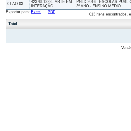
42379L1328L-ARTE EM
PNLD 2016 - ESCOLAS PUBLI
01 AO 03
INTERAÇÃO
3º ANO - ENSINO MEDIO
Exportar para:
Excel
PDF
613 itens encontrados, e
Total
Versã