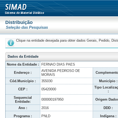
Distribuição
Seleção das Pesquisas
Clique na entidade desejada para obter dados Gerais, Pedido, Dis
Dados da Entidade
Nome da Entidade :
FERNAO DIAS PAES
AVENIDA PEDROSO DE
Endereço :
Complemento
MORAIS
Cód.Município :
355030
Município :
Tipo Localiza
CEP :
05420000
:
Sequencial
000000197950
Origem Dados
Entidade:
Ano :
2016
DDD :
Programa :
PNLD
Indígena :