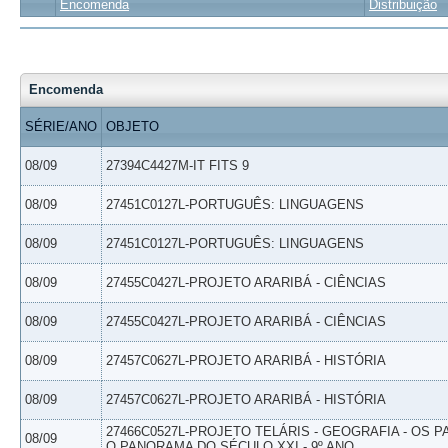
Encomenda
Distribuição
Encomenda
SÉRIE/ANO
OBJETO
08/09
27394C4427M-IT FITS 9
08/09
27451C0127L-PORTUGUÊS: LINGUAGENS
08/09
27451C0127L-PORTUGUÊS: LINGUAGENS
08/09
27455C0427L-PROJETO ARARIBÁ - CIÊNCIAS
08/09
27455C0427L-PROJETO ARARIBÁ - CIÊNCIAS
08/09
27457C0627L-PROJETO ARARIBÁ - HISTÓRIA
08/09
27457C0627L-PROJETO ARARIBÁ - HISTÓRIA
27466C0527L-PROJETO TELÁRIS - GEOGRAFIA - OS 
08/09
O PANORAMA DO SÉCULO XXI - 9º ANO