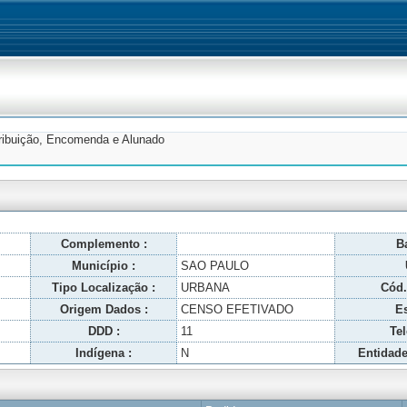
tribuição, Encomenda e Alunado
Complemento :
Ba
Município :
SAO PAULO
Tipo Localização :
URBANA
Cód.
Origem Dados :
CENSO EFETIVADO
Es
DDD :
11
Tel
Indígena :
N
Entidade