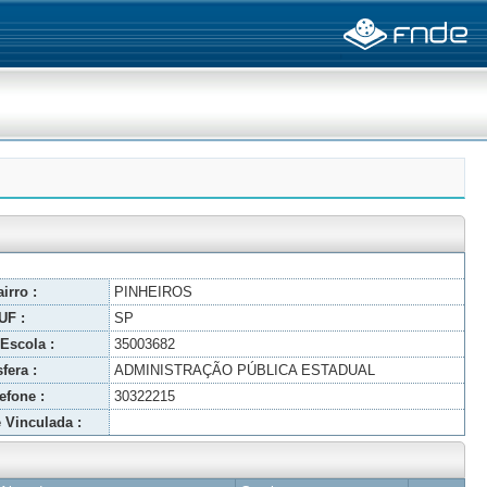
irro :
PINHEIROS
UF :
SP
Escola :
35003682
fera :
ADMINISTRAÇÃO PÚBLICA ESTADUAL
efone :
30322215
 Vinculada :