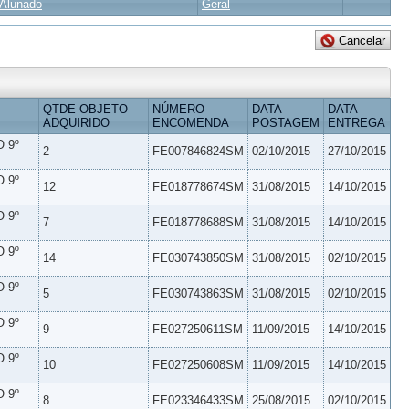
Alunado
Geral
QTDE OBJETO
NÚMERO
DATA
DATA
ADQUIRIDO
ENCOMENDA
POSTAGEM
ENTREGA
 9º
2
FE007846824SM
02/10/2015
27/10/2015
 9º
12
FE018778674SM
31/08/2015
14/10/2015
 9º
7
FE018778688SM
31/08/2015
14/10/2015
 9º
14
FE030743850SM
31/08/2015
02/10/2015
 9º
5
FE030743863SM
31/08/2015
02/10/2015
 9º
9
FE027250611SM
11/09/2015
14/10/2015
 9º
10
FE027250608SM
11/09/2015
14/10/2015
 9º
8
FE023346433SM
25/08/2015
02/10/2015