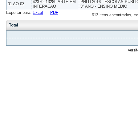
42379L1328L-ARTE EM
PNLD 2016 - ESCOLAS PUBLI
01 AO 03
INTERAÇÃO
3º ANO - ENSINO MEDIO
Exportar para:
Excel
PDF
613 itens encontrados, ex
Total
Versã