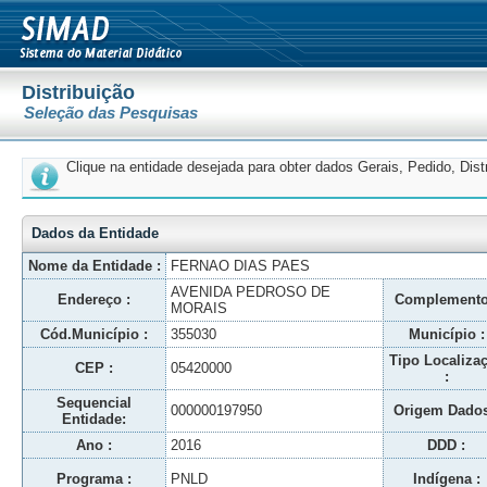
Distribuição
Seleção das Pesquisas
Clique na entidade desejada para obter dados Gerais, Pedido, Dis
Dados da Entidade
Nome da Entidade :
FERNAO DIAS PAES
AVENIDA PEDROSO DE
Endereço :
Complemento
MORAIS
Cód.Município :
355030
Município :
Tipo Localiza
CEP :
05420000
:
Sequencial
000000197950
Origem Dados
Entidade:
Ano :
2016
DDD :
Programa :
PNLD
Indígena :