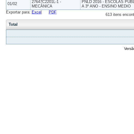
27647C2201L-1 -
PNLD 2016 - ESCOLAS PUB
01/02
MECÂNICA
A 3º ANO - ENSINO MEDIO
Exportar para:
Excel
PDF
613 itens encont
Total
Versã