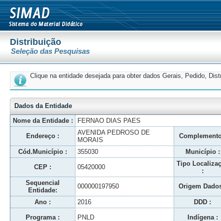
Distribuição
Seleção das Pesquisas
Clique na entidade desejada para obter dados Gerais, Pedido, Dis
Dados da Entidade
Nome da Entidade :
FERNAO DIAS PAES
AVENIDA PEDROSO DE
Endereço :
Complemento
MORAIS
Cód.Município :
355030
Município :
Tipo Localiza
CEP :
05420000
:
Sequencial
000000197950
Origem Dados
Entidade:
Ano :
2016
DDD :
Programa :
PNLD
Indígena :