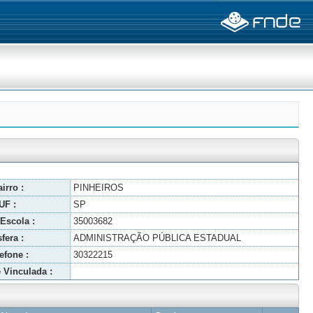
irro :
PINHEIROS
UF :
SP
Escola :
35003682
fera :
ADMINISTRAÇÃO PÚBLICA ESTADUAL
efone :
30322215
 Vinculada :