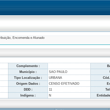
tribuição, Encomenda e Alunado
Complemento :
Ba
Município :
SAO PAULO
Tipo Localização :
URBANA
Cód.
Origem Dados :
CENSO EFETIVADO
Es
DDD :
11
Tel
Indígena :
N
Entidade