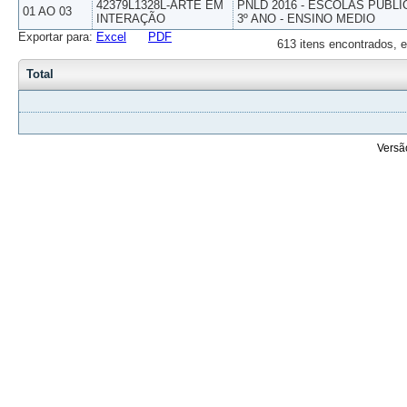
42379L1328L-ARTE EM
PNLD 2016 - ESCOLAS PUBLI
01 AO 03
INTERAÇÃO
3º ANO - ENSINO MEDIO
Exportar para:
Excel
PDF
613 itens encontrados, e
Total
Versã