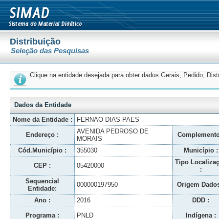
Distribuição
Seleção das Pesquisas
Clique na entidade desejada para obter dados Gerais, Pedido, Dis
Dados da Entidade
Nome da Entidade :
FERNAO DIAS PAES
AVENIDA PEDROSO DE
Endereço :
Complemento
MORAIS
Cód.Município :
355030
Município :
Tipo Localiza
CEP :
05420000
:
Sequencial
000000197950
Origem Dados
Entidade:
Ano :
2016
DDD :
Programa :
PNLD
Indígena :