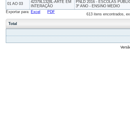
42379L1328L-ARTE EM
PNLD 2016 - ESCOLAS PUBLI
01 AO 03
INTERAÇÃO
3º ANO - ENSINO MEDIO
Exportar para:
Excel
PDF
613 itens encontrados, ex
Total
Versã