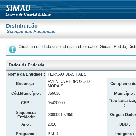
Distribuição
Seleção das Pesquisas
Clique na entidade desejada para obter dados Gerais, Pedido, Dis
Dados da Entidade
Nome da Entidade :
FERNAO DIAS PAES
AVENIDA PEDROSO DE
Endereço :
Complemento
MORAIS
Cód.Município :
355030
Município :
Tipo Localiza
CEP :
05420000
:
Sequencial
000000197950
Origem Dados
Entidade:
Ano :
2016
DDD :
Programa :
PNLD
Indígena :