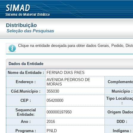
Distribuição
Seleção das Pesquisas
Clique na entidade desejada para obter dados Gerais, Pedido, Dis
Dados da Entidade
Nome da Entidade :
FERNAO DIAS PAES
AVENIDA PEDROSO DE
Endereço :
Complemento
MORAIS
Cód.Município :
355030
Município :
Tipo Localiza
CEP :
05420000
:
Sequencial
000000197950
Origem Dados
Entidade:
Ano :
2016
DDD :
Programa :
PNLD
Indígena :