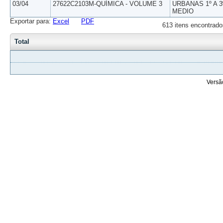
03/04
27622C2103M-QUÍMICA - VOLUME 3
URBANAS 1º A 3
MEDIO
Exportar para:
Excel
PDF
613 itens encontrado
Total
Versã