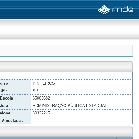
irro :
PINHEIROS
UF :
SP
Escola :
35003682
fera :
ADMINISTRAÇÃO PÚBLICA ESTADUAL
efone :
30322215
 Vinculada :