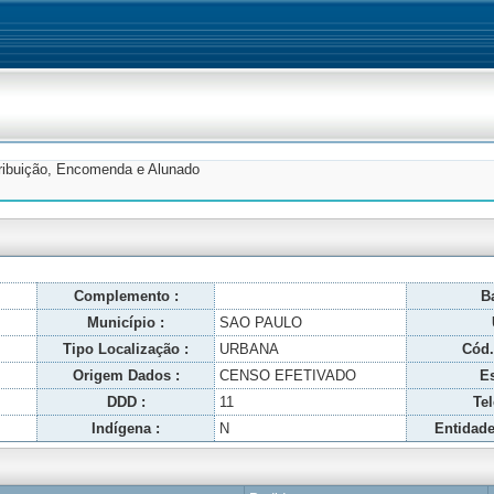
tribuição, Encomenda e Alunado
Complemento :
Ba
Município :
SAO PAULO
Tipo Localização :
URBANA
Cód.
Origem Dados :
CENSO EFETIVADO
Es
DDD :
11
Tel
Indígena :
N
Entidade