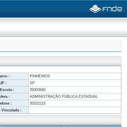
irro :
PINHEIROS
UF :
SP
Escola :
35003682
fera :
ADMINISTRAÇÃO PÚBLICA ESTADUAL
efone :
30322215
 Vinculada :