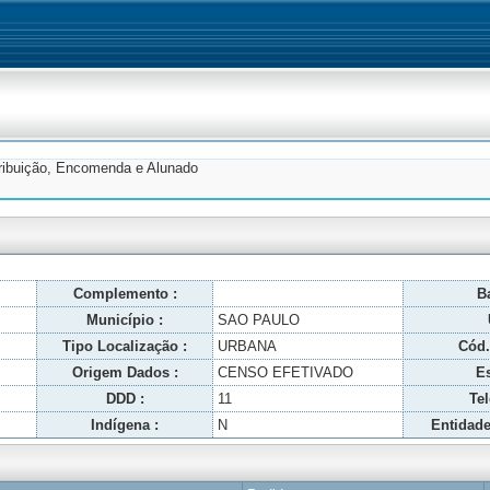
tribuição, Encomenda e Alunado
Complemento :
Ba
Município :
SAO PAULO
Tipo Localização :
URBANA
Cód.
Origem Dados :
CENSO EFETIVADO
Es
DDD :
11
Tel
Indígena :
N
Entidade