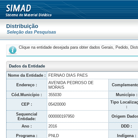
Distribuição
Seleção das Pesquisas
Clique na entidade desejada para obter dados Gerais, Pedido, Dis
Dados da Entidade
Nome da Entidade :
FERNAO DIAS PAES
AVENIDA PEDROSO DE
Endereço :
Complemento
MORAIS
Cód.Município :
355030
Município :
Tipo Localiza
CEP :
05420000
:
Sequencial
000000197950
Origem Dados
Entidade:
Ano :
2016
DDD :
Programa :
PNLD
Indígena :