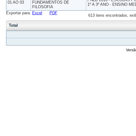
01 AO 03
FUNDAMENTOS DE
1º A 3º ANO - ENSINO ME
FILOSOFIA
Exportar para:
Excel
PDF
613 itens encontrados, exi
Total
Versã