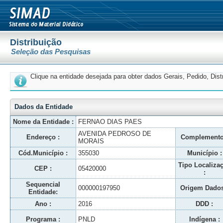
Distribuição
Seleção das Pesquisas
Clique na entidade desejada para obter dados Gerais, Pedido, Dis
Dados da Entidade
Nome da Entidade :
FERNAO DIAS PAES
AVENIDA PEDROSO DE
Endereço :
Complemento
MORAIS
Cód.Município :
355030
Município :
Tipo Localiza
CEP :
05420000
:
Sequencial
000000197950
Origem Dados
Entidade:
Ano :
2016
DDD :
Programa :
PNLD
Indígena :