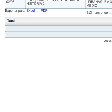
02/03
URBANAS 1º A 3
HISTÓRIA 2
MEDIO
Exportar para:
Excel
PDF
613 itens encontr
Total
Versã