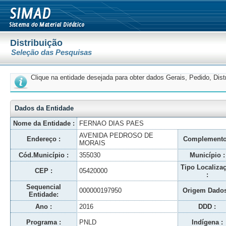
Distribuição
Seleção das Pesquisas
Clique na entidade desejada para obter dados Gerais, Pedido, Dis
Dados da Entidade
Nome da Entidade :
FERNAO DIAS PAES
AVENIDA PEDROSO DE
Endereço :
Complemento
MORAIS
Cód.Município :
355030
Município :
Tipo Localiza
CEP :
05420000
:
Sequencial
000000197950
Origem Dados
Entidade:
Ano :
2016
DDD :
Programa :
PNLD
Indígena :